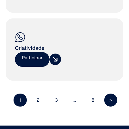
Criatividade
Participar
1
2
3
…
8
>